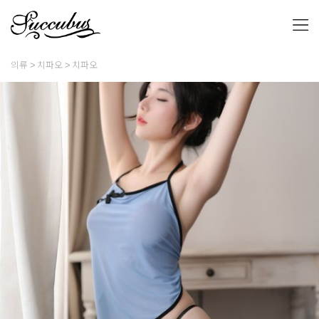
의류
치파오
치파오