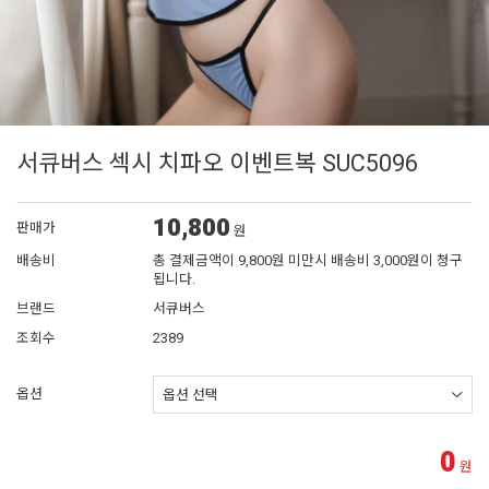
서큐버스 섹시 치파오 이벤트복 SUC5096
10,800
판매가
원
배송비
총 결제금액이 9,800원 미만시 배송비 3,000원이 청구
됩니다.
브랜드
서큐버스
조회수
2389
옵션
0
원