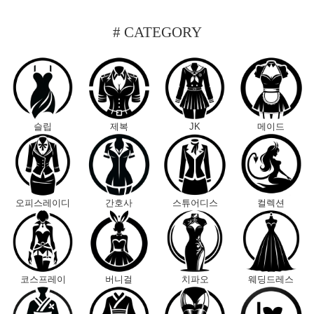
# CATEGORY
슬립
제복
JK
메이드
오피스레이디
간호사
스튜어디스
컬렉션
코스프레이
버니걸
치파오
웨딩드레스