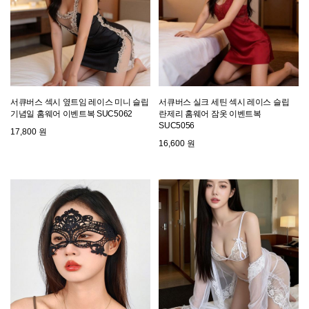
서큐버스 섹시 옆트임 레이스 미니 슬립
서큐버스 실크 세틴 섹시 레이스 슬립
기념일 홈웨어 이벤트복 SUC5062
란제리 홈웨어 잠옷 이벤트복
SUC5056
17,800 원
16,600 원