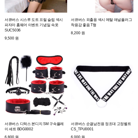
서큐버스 시스루 도트 프릴 슬립 섹시
서큐버스 외출용 섹시 메탈 애널플러그
파자마 홈웨어 이벤트 기념일 속옷
착용감 좋음 T형
SUC5036
8,200 원
9,500 원
서큐버스 디럭스 본디지 SM 구속플레
서큐버스 순결남전용 정조대 고정벨트
이 세트 BDG0002
CS_TPU0001
6,800 원
6,000 원