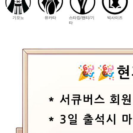
기모노
유카타
스타킹/팬티/기
빅사이즈
타