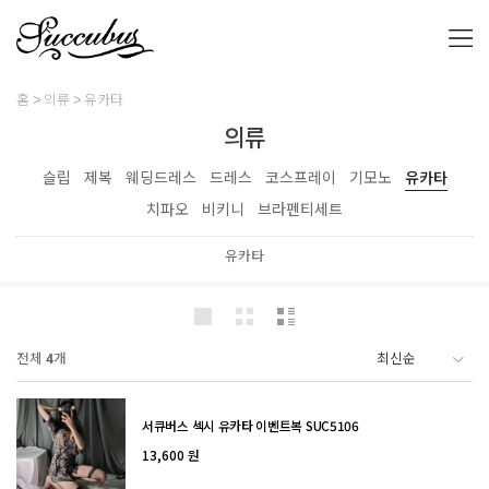
홈
의류
유카타
의류
슬립
제복
웨딩드레스
드레스
코스프레이
기모노
유카타
치파오
비키니
브라펜티세트
유카타
전체
4
개
서큐버스 섹시 유카타 이벤트복 SUC5106
13,600 원