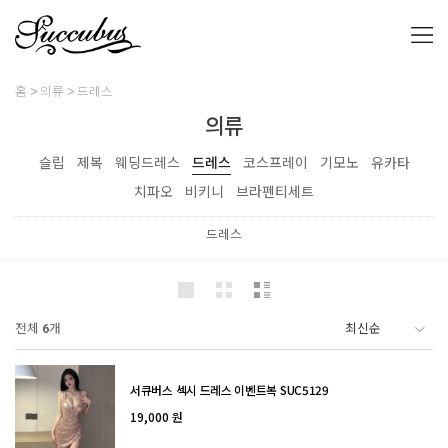
홈
의류
드레스
의류
슬립
제복
웨딩드레스
드레스
코스프레이
기모노
유카타
치파오
비키니
브라펜티세트
드레스
전체
6
개
서큐버스 섹시 드레스 이벤트복 SUC5129
19,000 원