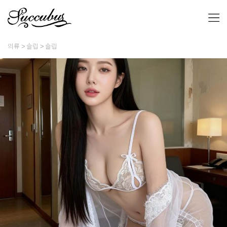
의류
슬립
슬립