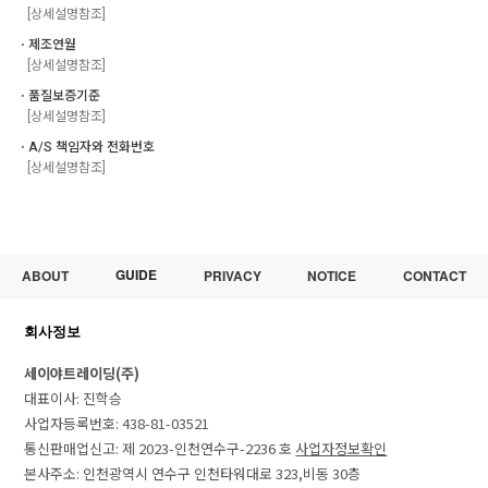
[상세설명참조]
ㆍ제조연월
[상세설명참조]
ㆍ품질보증기준
[상세설명참조]
ㆍA/S 책임자와 전화번호
[상세설명참조]
GUIDE
ABOUT
PRIVACY
NOTICE
CONTACT
회사정보
세이야트레이딩(주)
대표이사: 진학승
사업자등록번호: 438-81-03521
통신판매업신고: 제 2023-인천연수구-2236 호
사업자정보확인
본사주소: 인천광역시 연수구 인천타워대로 323,비동 30층