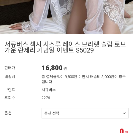
서큐버스 섹시 시스루 레이스 브라렛 슬립 로브
가운 란제리 기념일 이벤트 S5029
16,800
판매가
원
배송비
총 결제금액이 9,800원 미만시 배송비 3,000원이 청구
됩니다.
브랜드
서큐버스
조회수
2276
옵션
0