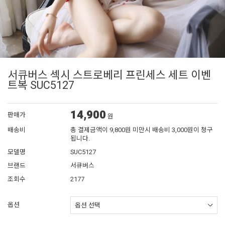
서큐버스 섹시 스트로베리 프린세스 세트 이벤
트복 SUC5127
14,900
판매가
원
배송비
총 결제금액이 9,800원 미만시 배송비 3,000원이 청구
됩니다.
모델명
SUC5127
브랜드
서큐버스
조회수
2177
옵션