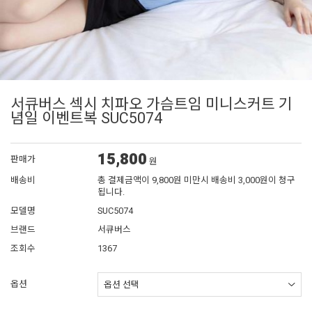
서큐버스 섹시 치파오 가슴트임 미니스커트 기
념일 이벤트복 SUC5074
15,800
판매가
원
배송비
총 결제금액이 9,800원 미만시 배송비 3,000원이 청구
됩니다.
모델명
SUC5074
브랜드
서큐버스
조회수
1367
옵션