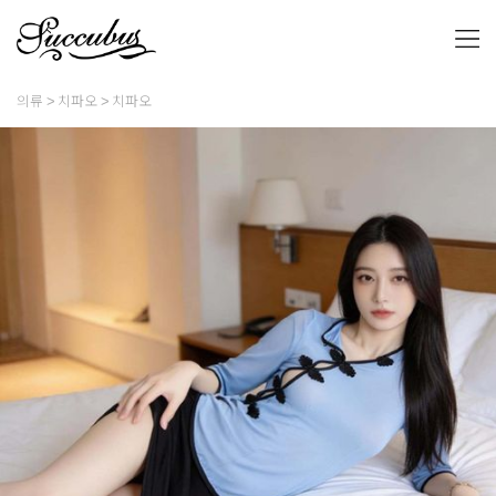
의류
치파오
치파오