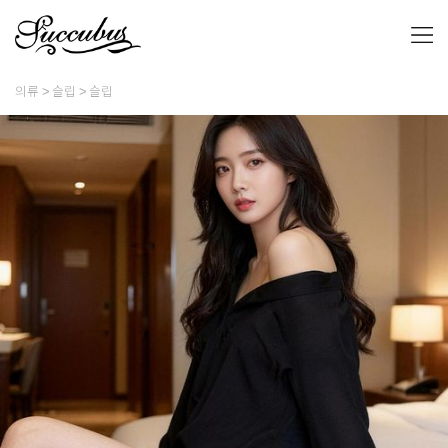
의류
슬립
슬립