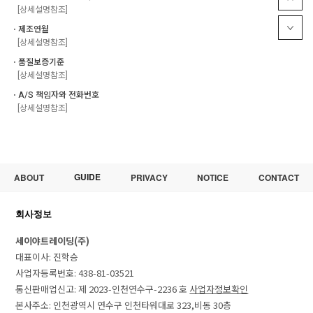
[상세설명참조]
ㆍ제조연월
[상세설명참조]
ㆍ품질보증기준
[상세설명참조]
ㆍA/S 책임자와 전화번호
[상세설명참조]
GUIDE
ABOUT
PRIVACY
NOTICE
CONTACT
회사정보
세이야트레이딩(주)
대표이사: 진학승
사업자등록번호: 438-81-03521
통신판매업신고: 제 2023-인천연수구-2236 호
사업자정보확인
본사주소: 인천광역시 연수구 인천타워대로 323,비동 30층