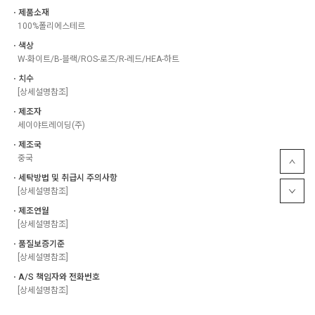
ㆍ제품소재
100%폴리에스테르
ㆍ색상
W-화이트/B-블랙/ROS-로즈/R-레드/HEA-하트
ㆍ치수
[상세설명참조]
ㆍ제조자
세이야트레이딩(주)
ㆍ제조국
중국
ㆍ세탁방법 및 취급시 주의사항
[상세설명참조]
ㆍ제조연월
[상세설명참조]
ㆍ품질보증기준
[상세설명참조]
ㆍA/S 책임자와 전화번호
[상세설명참조]