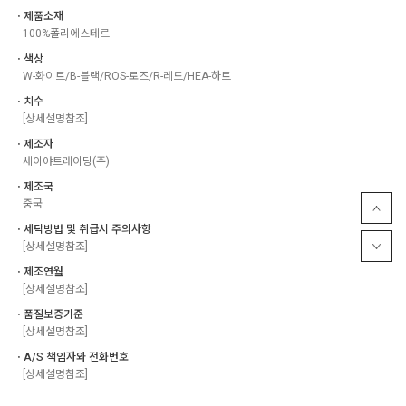
ㆍ제품소재
100%폴리에스테르
ㆍ색상
W-화이트/B-블랙/ROS-로즈/R-레드/HEA-하트
ㆍ치수
[상세설명참조]
ㆍ제조자
세이야트레이딩(주)
ㆍ제조국
중국
ㆍ세탁방법 및 취급시 주의사항
[상세설명참조]
ㆍ제조연월
[상세설명참조]
ㆍ품질보증기준
[상세설명참조]
ㆍA/S 책임자와 전화번호
[상세설명참조]