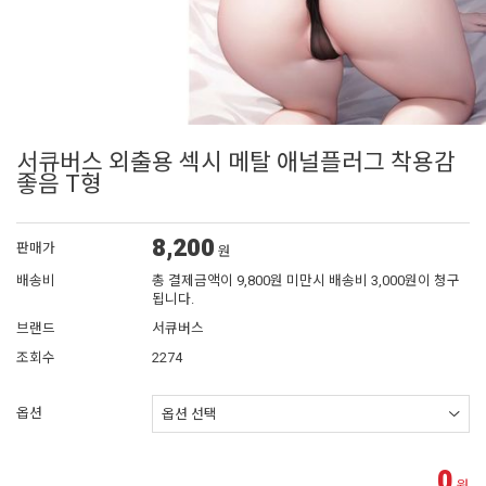
서큐버스 외출용 섹시 메탈 애널플러그 착용감
좋음 T형
8,200
판매가
원
배송비
총 결제금액이 9,800원 미만시 배송비 3,000원이 청구
됩니다.
브랜드
서큐버스
조회수
2274
옵션
0