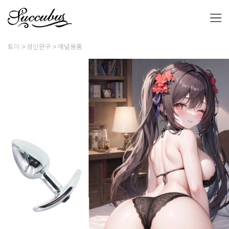
토이
성인완구
애널용품