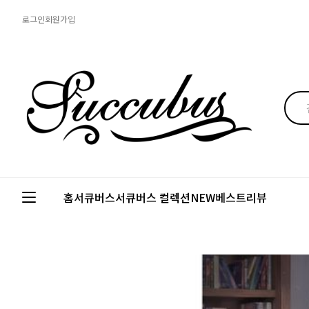
로그인
회원가입
홈
서큐버스
서큐버스 컬렉션
NEW
베스트
리뷰