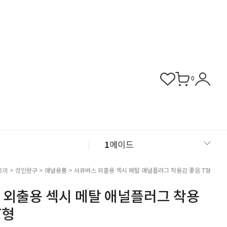
0
1
메이드
2
섹시 슬립
토이
>
성인완구
>
애널용품
> 서큐버스 외출용 섹시 메탈 애널플러그 착용감 좋음 T형
 외출용 섹시 메탈 애널플러그 착용
3
버니걸
T형
4
비서