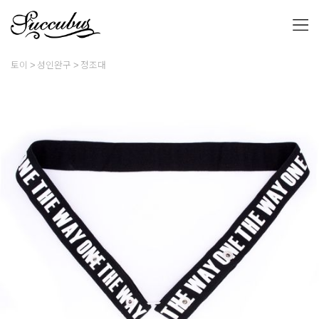
토이
성인완구
정조대