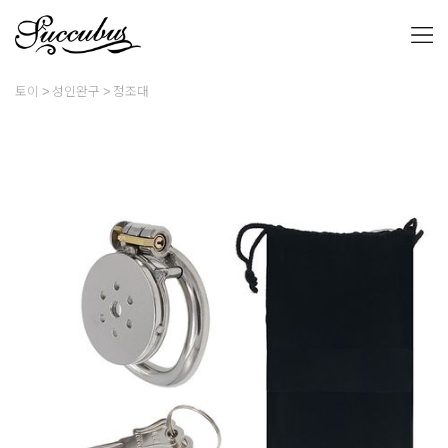
토이
성인완구
정조대