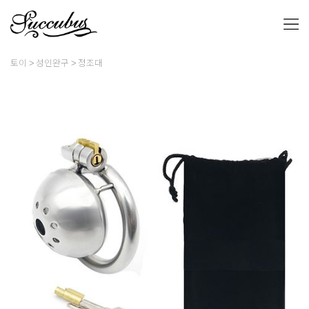
토이
성인완구
정조대