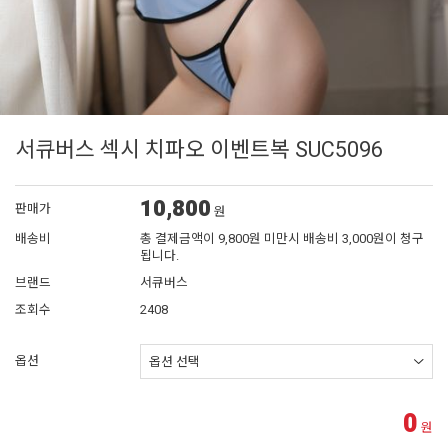
서큐버스 섹시 치파오 이벤트복 SUC5096
10,800
판매가
원
배송비
총 결제금액이 9,800원 미만시 배송비 3,000원이 청구
됩니다.
브랜드
서큐버스
조회수
2408
옵션
0
원