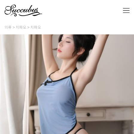
의류
치파오
치파오