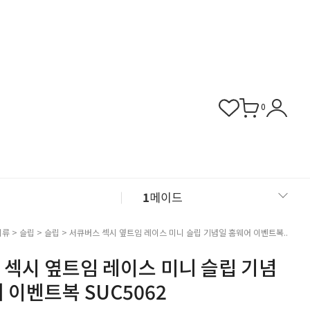
0
1
메이드
2
섹시 슬립
의류
>
슬립
>
슬립
> 서큐버스 섹시 옆트임 레이스 미니 슬립 기념일 홈웨어 이벤트복..
 섹시 옆트임 레이스 미니 슬립 기념
3
버니걸
 이벤트복 SUC5062
4
비서