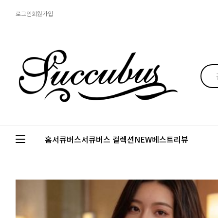
로그인
회원가입
홈
서큐버스
서큐버스 컬렉션
NEW
베스트
리뷰