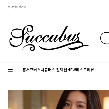
로그인
회원가입
홈
서큐버스
서큐버스 컬렉션
NEW
베스트
리뷰