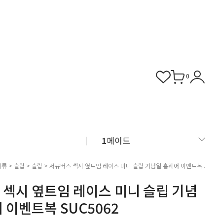
0
1
메이드
2
섹시 슬립
의류
>
슬립
>
슬립
> 서큐버스 섹시 옆트임 레이스 미니 슬립 기념일 홈웨어 이벤트복..
 섹시 옆트임 레이스 미니 슬립 기념
3
버니걸
 이벤트복 SUC5062
4
비서