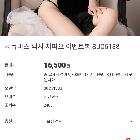
서큐버스 섹시 치파오 이벤트복 SUC5138
16,500
판매가
원
배송비
총 결제금액이 9,800원 미만시 배송비 3,000원이 청구
됩니다.
모델명
SUC5138B
브랜드
서큐버스
조회수
2405
옵션