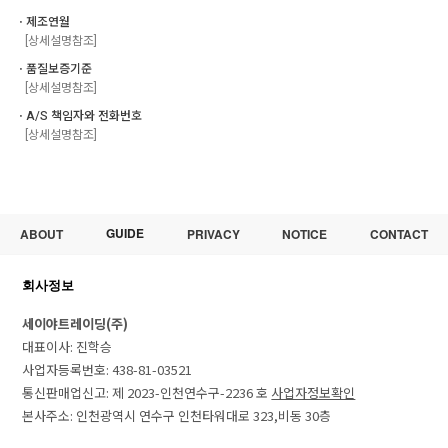
ㆍ제조연월
[상세설명참조]
ㆍ품질보증기준
[상세설명참조]
ㆍA/S 책임자와 전화번호
[상세설명참조]
GUIDE
ABOUT
PRIVACY
NOTICE
CONTACT
회사정보
세이야트레이딩(주)
대표이사: 진학승
사업자등록번호: 438-81-03521
통신판매업신고: 제 2023-인천연수구-2236 호
사업자정보확인
본사주소: 인천광역시 연수구 인천타워대로 323,비동 30층