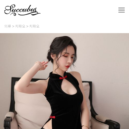
의류
치파오
치파오