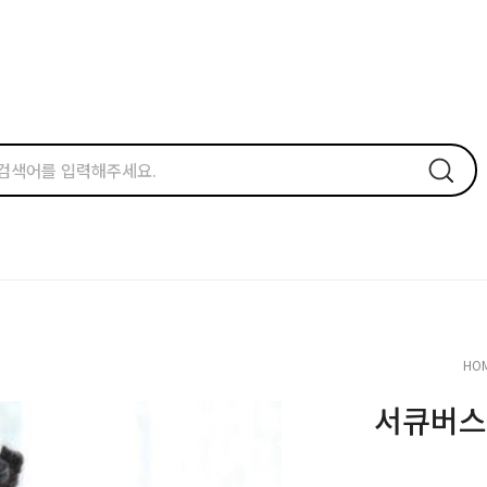
HO
서큐버스 