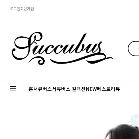
로그인
회원가입
홈
서큐버스
서큐버스 컬렉션
NEW
베스트
리뷰