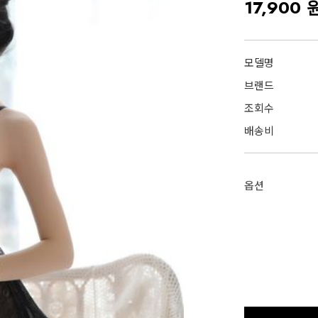
17,900 
모델명
브랜드
조회수
배송비
옵션