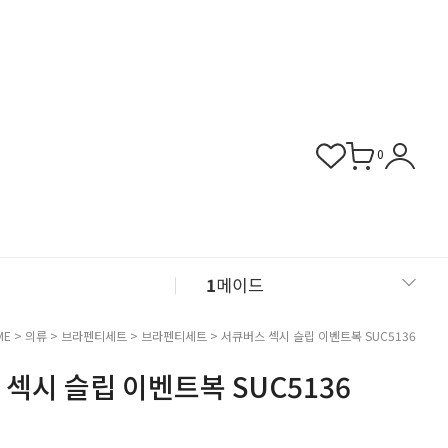
0
1
메이드
2
섹시 슬립
ME
>
의류
>
브라펜티세트
>
브라펜티세트
> 서큐버스 섹시 슬립 이벤트복 SUC5136
섹시 슬립 이벤트복 SUC5136
3
버니걸
4
비서