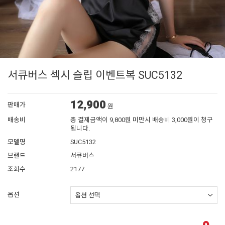
서큐버스 섹시 슬립 이벤트복 SUC5132
12,900
판매가
원
배송비
총 결제금액이 9,800원 미만시 배송비 3,000원이 청구
됩니다.
모델명
SUC5132
브랜드
서큐버스
조회수
2177
옵션