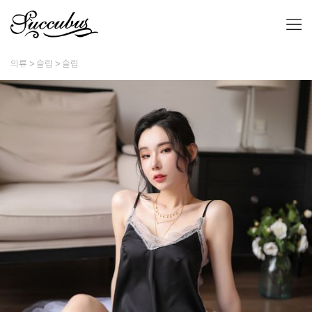
의류
슬립
슬립