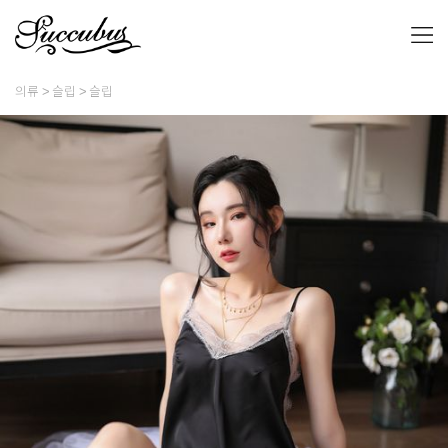
의류
슬립
슬립