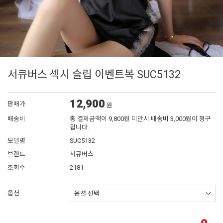
서큐버스 섹시 슬립 이벤트복 SUC5132
12,900
판매가
원
배송비
총 결제금액이 9,800원 미만시 배송비 3,000원이 청구
됩니다.
모델명
SUC5132
브랜드
서큐버스
조회수
2181
옵션