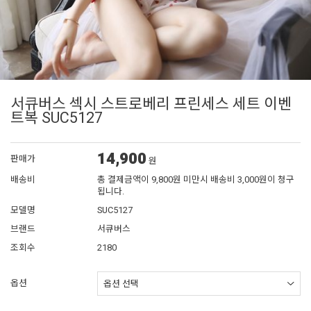
서큐버스 섹시 스트로베리 프린세스 세트 이벤
트복 SUC5127
14,900
판매가
원
배송비
총 결제금액이 9,800원 미만시 배송비 3,000원이 청구
됩니다.
모델명
SUC5127
브랜드
서큐버스
조회수
2180
옵션