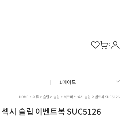
0
1
메이드
2
섹시 슬립
HOME
>
의류
>
슬립
>
슬립
> 서큐버스 섹시 슬립 이벤트복 SUC5126
섹시 슬립 이벤트복 SUC5126
3
버니걸
4
비서