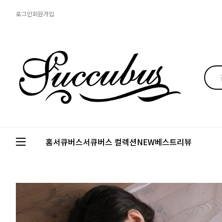
로그인
회원가입
홈
서큐버스
서큐버스 컬렉션
NEW
베스트
리뷰