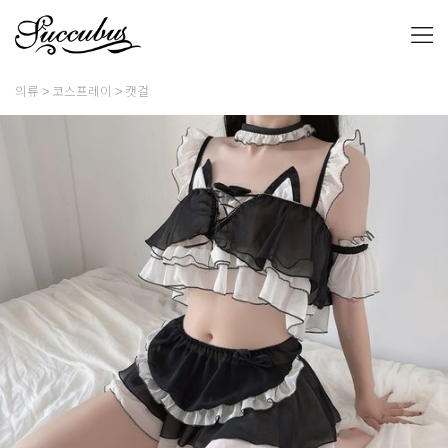
의류
코스프레이
캣걸