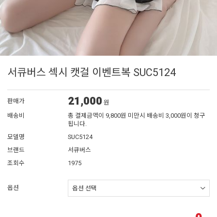
서큐버스 섹시 캣걸 이벤트복 SUC5124
21,000
판매가
원
배송비
총 결제금액이 9,800원 미만시 배송비 3,000원이 청구
됩니다.
모델명
SUC5124
브랜드
서큐버스
조회수
1975
옵션