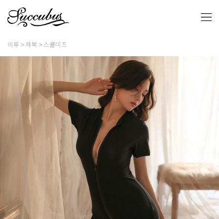
의류
제복
스쿨미즈