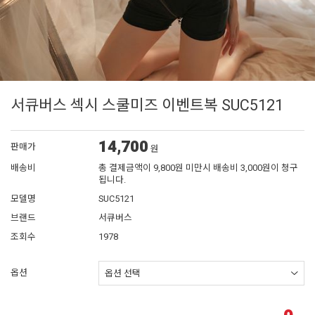
서큐버스 섹시 스쿨미즈 이벤트복 SUC5121
14,700
판매가
원
배송비
총 결제금액이 9,800원 미만시 배송비 3,000원이 청구
됩니다.
모델명
SUC5121
브랜드
서큐버스
조회수
1978
옵션