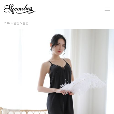
의류
슬립
슬립