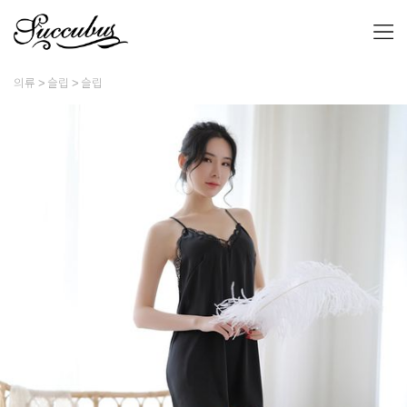
의류
슬립
슬립