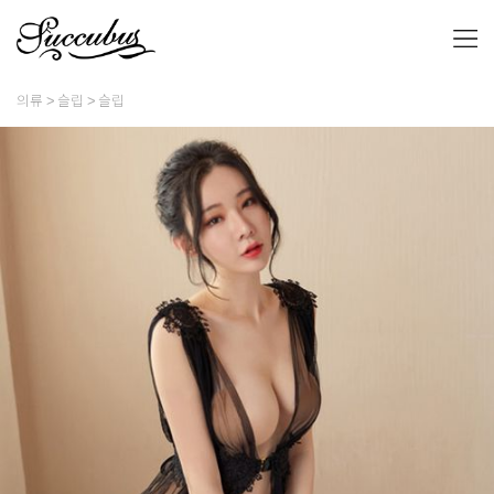
의류
슬립
슬립