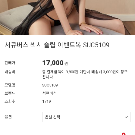
서큐버스 섹시 슬립 이벤트복 SUC5109
17,000
판매가
원
배송비
총 결제금액이 9,800원 미만시 배송비 3,000원이 청구
됩니다.
모델명
SUC5109
브랜드
서큐버스
조회수
1719
옵션