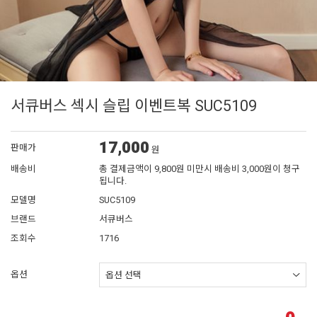
서큐버스 섹시 슬립 이벤트복 SUC5109
17,000
판매가
원
배송비
총 결제금액이 9,800원 미만시 배송비 3,000원이 청구
됩니다.
모델명
SUC5109
브랜드
서큐버스
조회수
1716
옵션