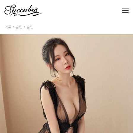
의류
슬립
슬립