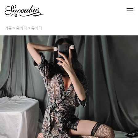
의류
유카타
유카타