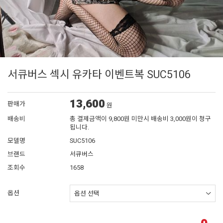
서큐버스 섹시 유카타 이벤트복 SUC5106
13,600
판매가
원
배송비
총 결제금액이 9,800원 미만시 배송비 3,000원이 청구
됩니다.
모델명
SUC5106
브랜드
서큐버스
조회수
1658
옵션