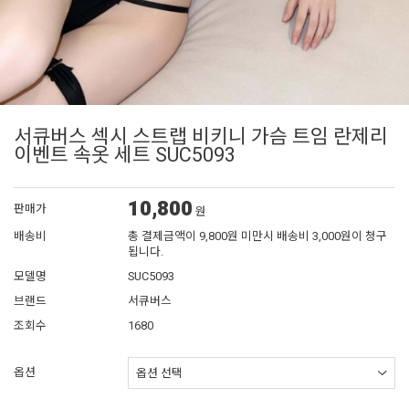
서큐버스 섹시 스트랩 비키니 가슴 트임 란제리
이벤트 속옷 세트 SUC5093
10,800
판매가
원
배송비
총 결제금액이 9,800원 미만시 배송비 3,000원이 청구
됩니다.
모델명
SUC5093
브랜드
서큐버스
조회수
1680
옵션