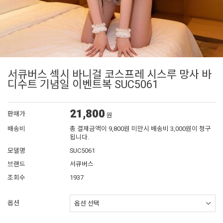
서큐버스 섹시 바니걸 코스프레 시스루 망사 바
디수트 기념일 이벤트복 SUC5061
21,800
판매가
원
배송비
총 결제금액이 9,800원 미만시 배송비 3,000원이 청구
됩니다.
모델명
SUC5061
브랜드
서큐버스
조회수
1937
옵션