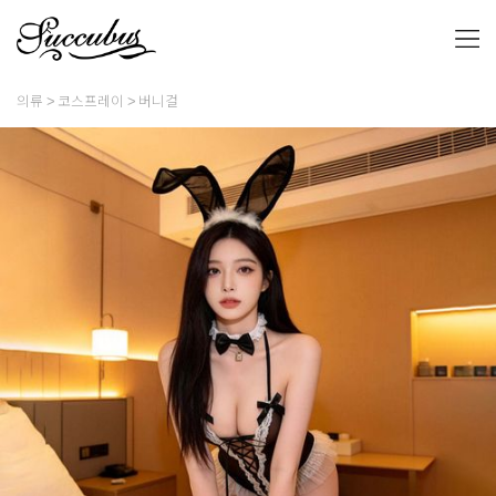
의류
코스프레이
버니걸