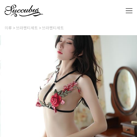
의류
브라펜티세트
브라펜티세트