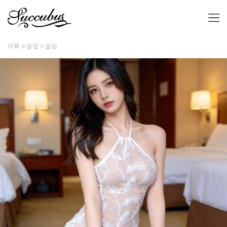
의류
슬립
슬립