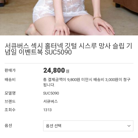
서큐버스 섹시 홀터넥 깃털 시스루 망사 슬립 기
념일 이벤트복 SUC5090
24,800
판매가
원
배송비
총 결제금액이 9,800원 미만시 배송비 3,000원이 청구
됩니다.
모델명
SUC5090
브랜드
서큐버스
조회수
1313
옵션