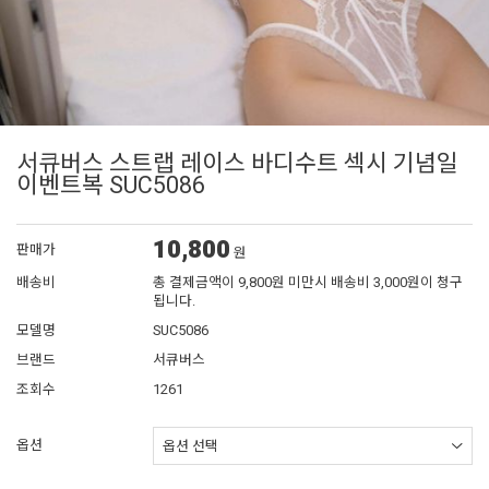
서큐버스 스트랩 레이스 바디수트 섹시 기념일
이벤트복 SUC5086
10,800
판매가
원
배송비
총 결제금액이 9,800원 미만시 배송비 3,000원이 청구
됩니다.
모델명
SUC5086
브랜드
서큐버스
조회수
1261
옵션