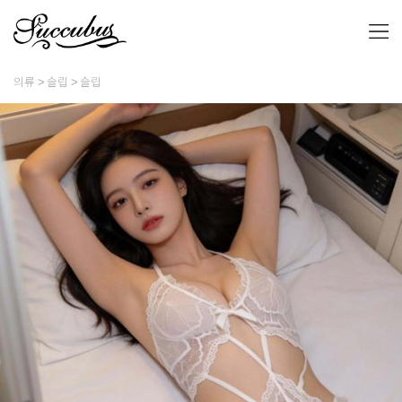
의류
슬립
슬립