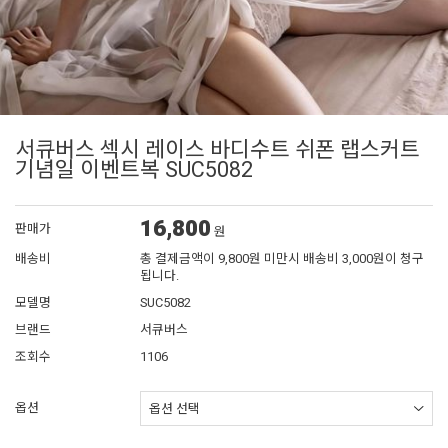
서큐버스 섹시 레이스 바디수트 쉬폰 랩스커트
기념일 이벤트복 SUC5082
16,800
판매가
원
배송비
총 결제금액이 9,800원 미만시 배송비 3,000원이 청구
됩니다.
모델명
SUC5082
브랜드
서큐버스
조회수
1106
옵션