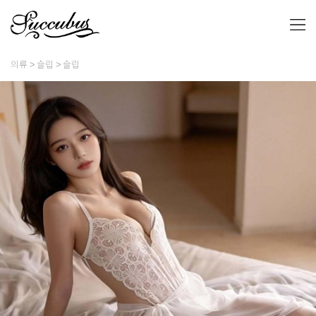
의류
슬립
슬립