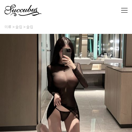
의류
슬립
슬립