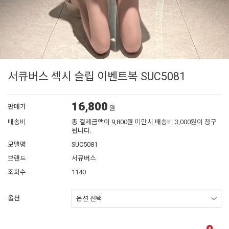
서큐버스 섹시 슬립 이벤트복 SUC5081
16,800
판매가
원
배송비
총 결제금액이 9,800원 미만시 배송비 3,000원이 청구
됩니다.
모델명
SUC5081
브랜드
서큐버스
조회수
1140
옵션