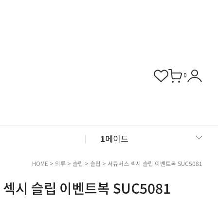
0
1
메이드
2
섹시 슬립
HOME
>
의류
>
슬립
>
슬립
> 서큐버스 섹시 슬립 이벤트복 SUC5081
섹시 슬립 이벤트복 SUC5081
3
버니걸
4
비서