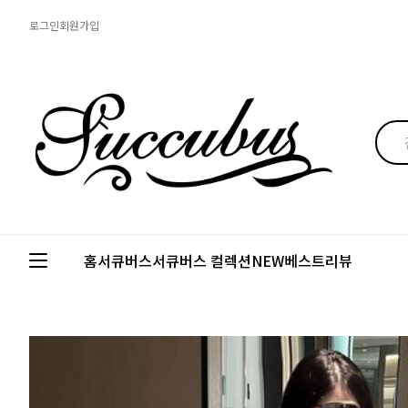
로그인
회원가입
홈
서큐버스
서큐버스 컬렉션
NEW
베스트
리뷰