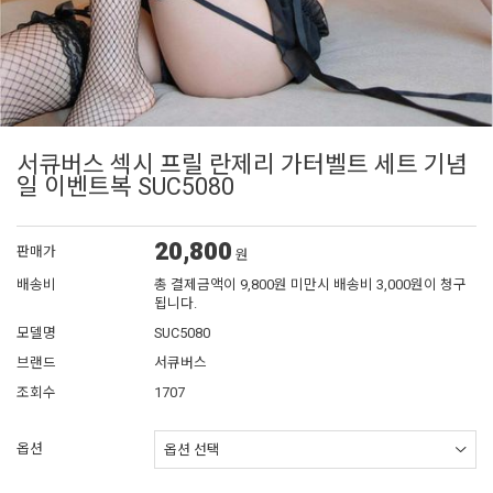
서큐버스 섹시 프릴 란제리 가터벨트 세트 기념
일 이벤트복 SUC5080
20,800
판매가
원
배송비
총 결제금액이 9,800원 미만시 배송비 3,000원이 청구
됩니다.
모델명
SUC5080
브랜드
서큐버스
조회수
1707
옵션