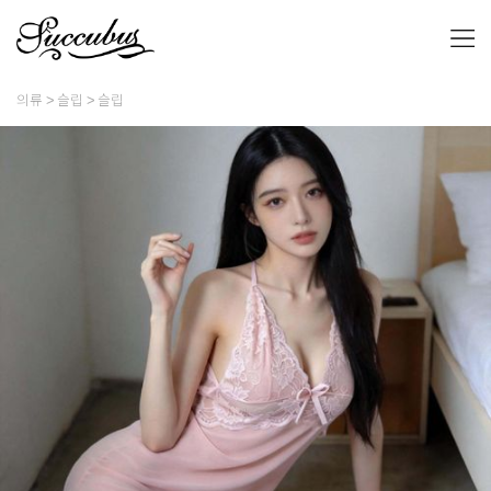
의류
슬립
슬립