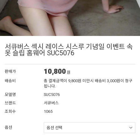
서큐버스 섹시 레이스 시스루 기념일 이벤트 속
옷 슬립 홈웨어 SUC5076
10,800
판매가
원
배송비
총 결제금액이 9,800원 미만시 배송비 3,000원이 청구
됩니다.
모델명
SUC5076
브랜드
서큐버스
조회수
1065
옵션