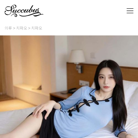
의류
치파오
치파오