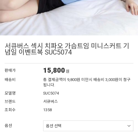
서큐버스 섹시 치파오 가슴트임 미니스커트 기
념일 이벤트복 SUC5074
15,800
판매가
원
배송비
총 결제금액이 9,800원 미만시 배송비 3,000원이 청구
됩니다.
모델명
SUC5074
브랜드
서큐버스
조회수
1358
옵션