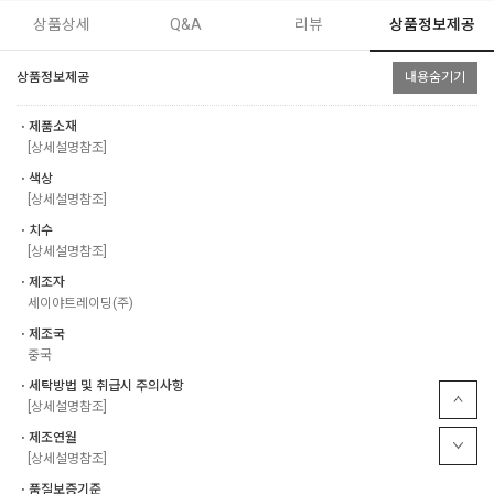
상품상세
Q&A
리뷰
상품정보제공
상품정보제공
내용숨기기
ㆍ제품소재
[상세설명참조]
ㆍ색상
[상세설명참조]
ㆍ치수
[상세설명참조]
ㆍ제조자
세이야트레이딩(주)
ㆍ제조국
중국
ㆍ세탁방법 및 취급시 주의사항
[상세설명참조]
ㆍ제조연월
[상세설명참조]
ㆍ품질보증기준