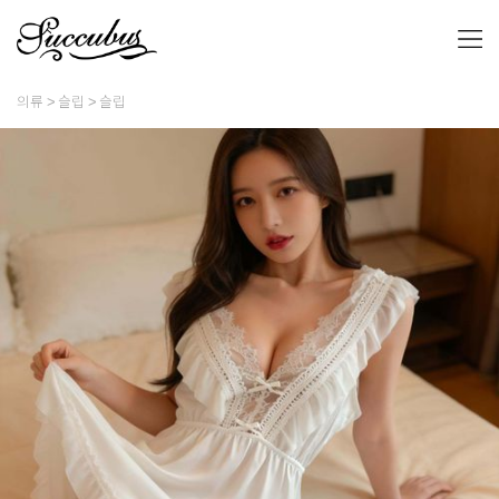
의류
슬립
슬립