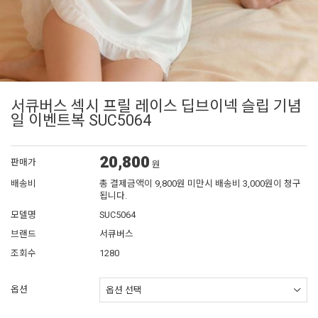
서큐버스 섹시 프릴 레이스 딥브이넥 슬립 기념
일 이벤트복 SUC5064
20,800
판매가
원
배송비
총 결제금액이 9,800원 미만시 배송비 3,000원이 청구
됩니다.
모델명
SUC5064
브랜드
서큐버스
조회수
1280
옵션