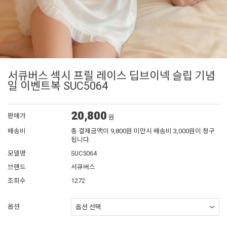
서큐버스 섹시 프릴 레이스 딥브이넥 슬립 기념
일 이벤트복 SUC5064
20,800
판매가
원
배송비
총 결제금액이 9,800원 미만시 배송비 3,000원이 청구
됩니다.
모델명
SUC5064
브랜드
서큐버스
조회수
1272
옵션