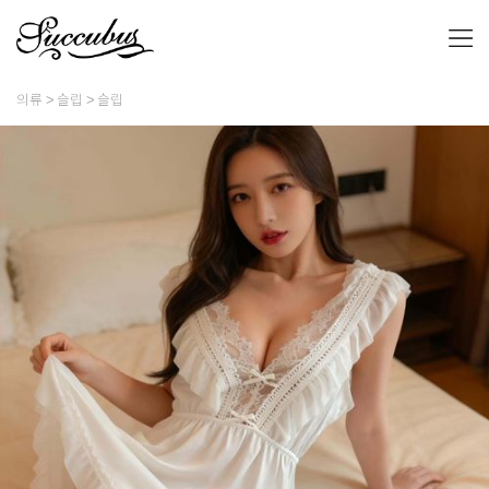
의류
슬립
슬립