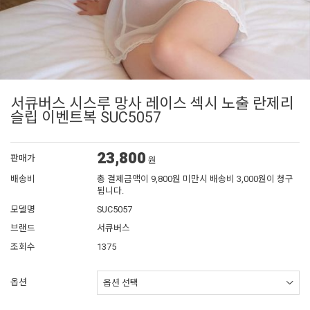
서큐버스 시스루 망사 레이스 섹시 노출 란제리
슬립 이벤트복 SUC5057
23,800
판매가
원
배송비
총 결제금액이 9,800원 미만시 배송비 3,000원이 청구
됩니다.
모델명
SUC5057
브랜드
서큐버스
조회수
1375
옵션