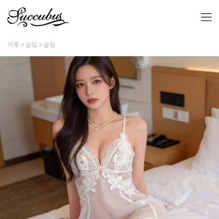
의류
슬립
슬립