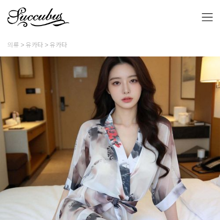
의류
유카타
유카타