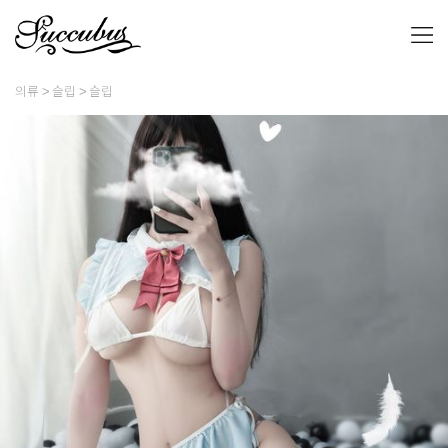
의류
슬립
슬립