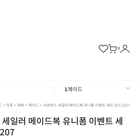
0
1
메이드
2
섹시 슬립
E
>
의류
>
제복
>
메이드
> 서큐버스 세일러 메이드복 유니폼 이벤트 세트 SUC5207
 세일러 메이드복 유니폼 이벤트 세
3
버니걸
207
4
비서