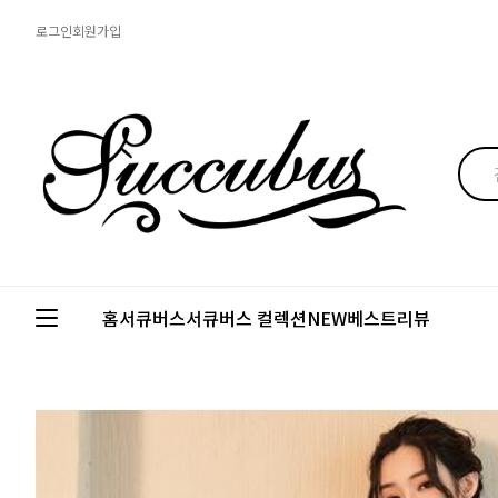
로그인
회원가입
홈
서큐버스
서큐버스 컬렉션
NEW
베스트
리뷰