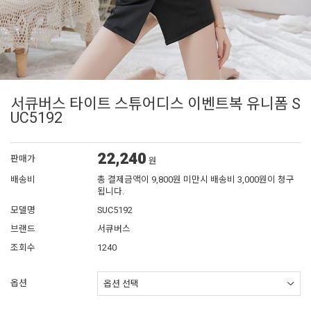
서큐버스 타이트 스튜어디스 이벤트복 유니폼 S
UC5192
22,240
판매가
원
배송비
총 결제금액이 9,800원 미만시 배송비 3,000원이 청구
됩니다.
모델명
SUC5192
브랜드
서큐버스
조회수
1240
옵션