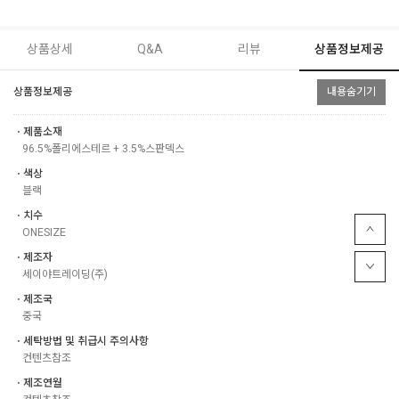
상품상세
Q&A
리뷰
상품정보제공
상품정보제공
내용숨기기
ㆍ제품소재
96.5%폴리에스테르 + 3.5%스판덱스
ㆍ색상
블랙
ㆍ치수
ONESIZE
ㆍ제조자
세이야트레이딩(주)
ㆍ제조국
중국
ㆍ세탁방법 및 취급시 주의사항
컨텐츠참조
ㆍ제조연월