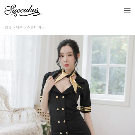
의류
제복
스튜디어스